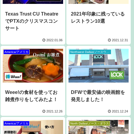
Texas Trust CU Theatre
2021年印象に残っている
でPTXのクリスマスコン
レストラン10選
サート
2022.01.06
2021.12.31
America/アメリカ
Northwest Dallas/ノースウェスト・ダラス
Weee!の食材を使ってお
DFWで最安値の映画館を
雑煮作りをしてみたよ！
発見しました！
2021.12.26
2021.12.24
America/アメリカ
North Dallas/ノース・ダラス