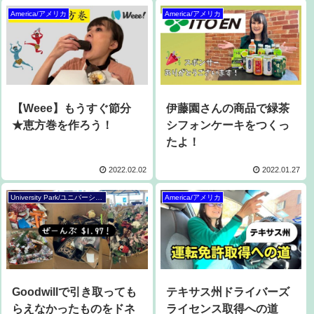
America/アメリカ
America/アメリカ
【Weee】もうすぐ節分
伊藤園さんの商品で緑茶
★恵方巻を作ろう！
シフォンケーキをつくっ
たよ！
2022.02.02
2022.01.27
University Park/ユニバーシティーパーク
America/アメリカ
Goodwillで引き取っても
テキサス州ドライバーズ
らえなかったものをドネ
ライセンス取得への道