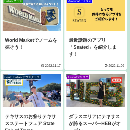
Dallas/ダラス
America/アメリカ
World Marketでノームを
最近話題のアプリ
探そう！
「Seated」を紹介しま
す！
2022.11.17
2022.11.09
South Dallas/サウスダラス
Frisco/フリスコ
テキサスのお祭りテキサ
ダラスエリアにテキサス
スステートフェア State
が誇るスーパーHEBがオ