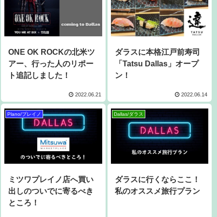
ONE OK ROCKの北米ツ
ダラスに本格江戸前寿司
アー、行った人のリポー
「Tatsu Dallas」オープ
ト追記しました！
ン！
2022.06.21
2022.06.14
Plano/プレイノ
Dallas/ダラス
ミツワプレイノ店へ買い
ダラスに行くならここ！
出しのついでに寄るべき
私のオススメ旅行プラン
ところ！