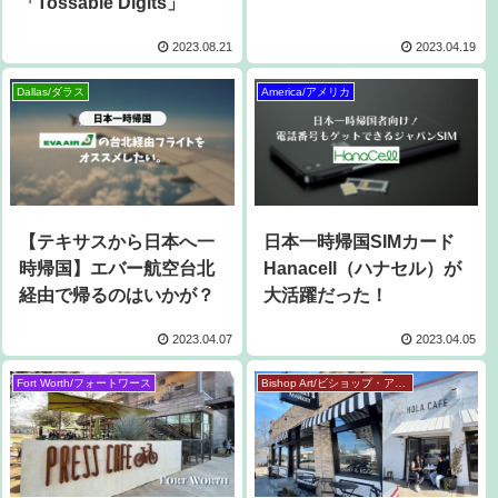
「Tossable Digits」
2023.08.21
2023.04.19
Dallas/ダラス
America/アメリカ
【テキサスから日本へ一
日本一時帰国SIMカード
時帰国】エバー航空台北
Hanacell（ハナセル）が
経由で帰るのはいかが？
大活躍だった！
2023.04.07
2023.04.05
Fort Worth/フォートワース
Bishop Art/ビショップ・アート