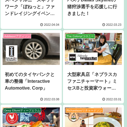
ワーク「ぼねっと」ファ
猪狩渉選手を応援しに行
ンドレイジングイベント
きました！
のお知らせ
2022.04.04
2022.03.23
Addison/アディソン
The Colony/コロニー
初めてのタイヤパンクと
大型家具店「ネブラスカ
車の整備「Interactive
ファニチャーマート」ミ
Automotive. Corp」
セスBと投資家ウォーレ
ンバフェットのこと
2022.03.08
2022.03.01
Deep Ellum/ディープエラム
Richardson/リチャードソン