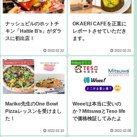
ナッシュビルのホットチ
OKAERI CAFEを正直に
キン「Hattie B’s」がダラ
レポートさせていただき
スに初出店！
ます。
2022.02.22
2022.02.21
Austin/オースティン
Dallas/ダラス
Mariko先生のOne Bowl
Weee!は本当に安いの
Pizzaレッスンを受けまし
か？MitsuwaとTeso life
た！
で価格検証してみたよ
2022.02.10
2022.02.08