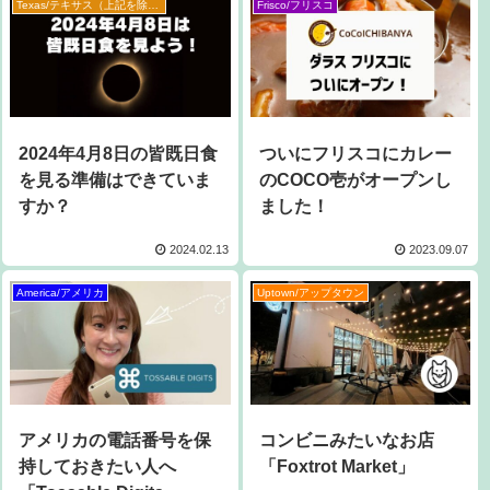
Texas/テキサス（上記を除く）
Frisco/フリスコ
2024年4月8日の皆既日食
ついにフリスコにカレー
を見る準備はできていま
のCOCO壱がオープンし
すか？
ました！
2024.02.13
2023.09.07
America/アメリカ
Uptown/アップタウン
アメリカの電話番号を保
コンビニみたいなお店
持しておきたい人へ
「Foxtrot Market」