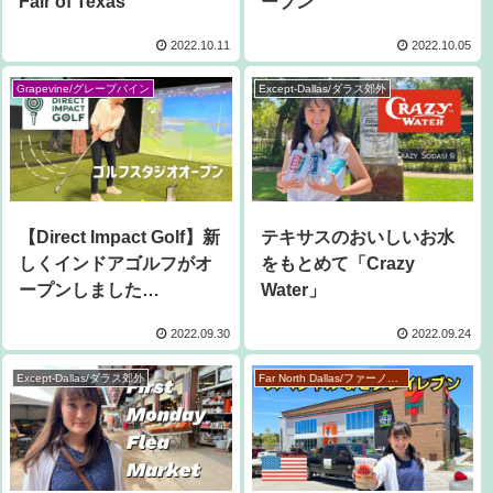
Fair of Texas
ープン
2022.10.11
2022.10.05
Grapevine/グレープバイン
Except-Dallas/ダラス郊外
【Direct Impact Golf】新
テキサスのおいしいお水
しくインドアゴルフがオ
をもとめて「Crazy
ープンしました
Water」
（Giveaway付き！）
2022.09.30
2022.09.24
Except-Dallas/ダラス郊外
Far North Dallas/ファーノースダラス