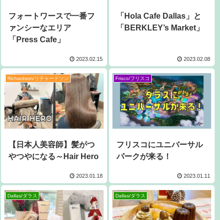
フォートワースで一番フ
「Hola Cafe Dallas」と
ァンシーなエリア
「BERKLEY’s Market」
「Press Cafe」
2023.02.15
2023.02.08
Richardson/リチャードソン
Frisco/フリスコ
【日本人美容師】髪がつ
フリスコにユニバーサル
やつやになる～Hair Hero
パークが来る！
2023.01.18
2023.01.11
Dallas/ダラス
Dallas/ダラス