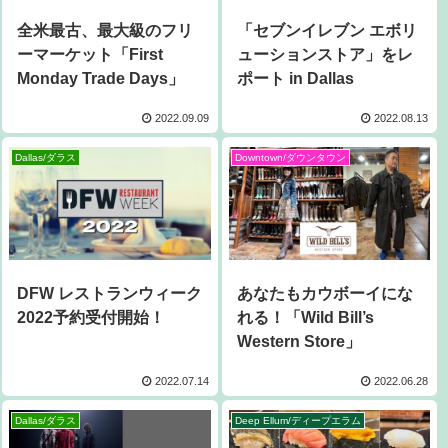
全米最古、最大級のフリ
「セブンイレブン エボリ
ーマーケット「First
ューションストア」をレ
Monday Trade Days」
ポート in Dallas
2022.09.09
2022.08.13
Dallas/ダラス
Downtown/ダウンタウン
DFW レストランウィーク
あなたもカウボーイにな
2022予約受付開始！
れる！「Wild Bill’s
Western Store」
2022.07.14
2022.06.28
Dallas/ダラス
Deep Ellum/ディープエラム