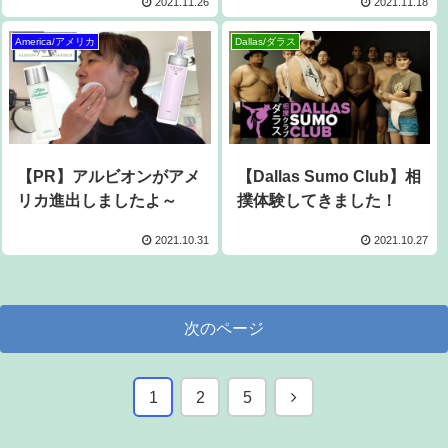
2021.11.26
2021.11.18
America/アメリカ
Dallas/ダラス
【PR】アルビオンがアメ
【Dallas Sumo Club】相
リカ進出しましたよ～
撲体験してきました！
2021.10.31
2021.10.27
次のページ
次
1
2
5
へ