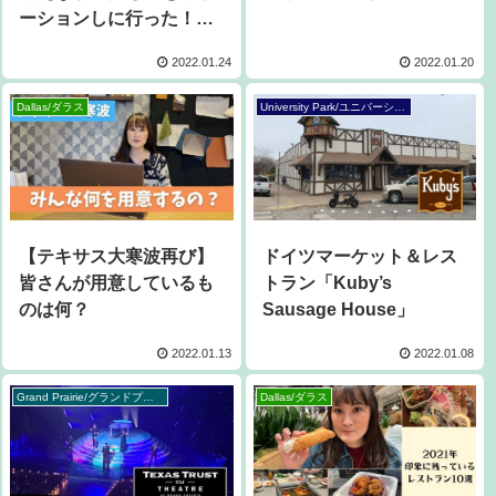
ーションしに行った！
「Habitat for Humanity
2022.01.24
2022.01.20
ReStores」
Dallas/ダラス
University Park/ユニバーシティーパーク
【テキサス大寒波再び】
ドイツマーケット＆レス
皆さんが用意しているも
トラン「Kuby’s
のは何？
Sausage House」
2022.01.13
2022.01.08
Grand Prairie/グランドプレーリー
Dallas/ダラス