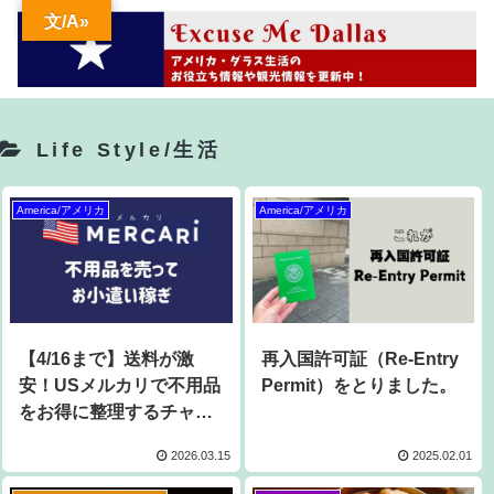
文/A»
Life Style/生活
America/アメリカ
America/アメリカ
【4/16まで】送料が激
再入国許可証（Re-Entry
安！USメルカリで不用品
Permit）をとりました。
をお得に整理するチャン
ス
2026.03.15
2025.02.01