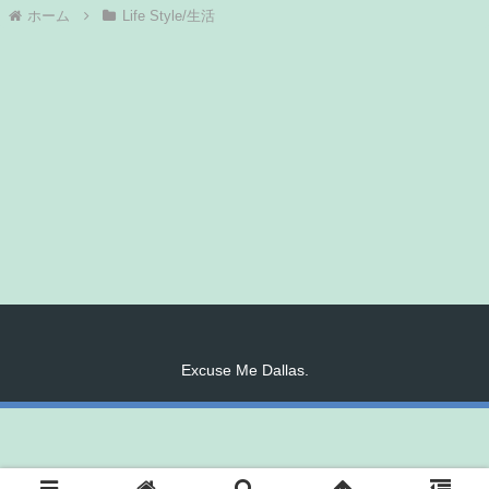
ホーム
Life Style/生活
Excuse Me Dallas.