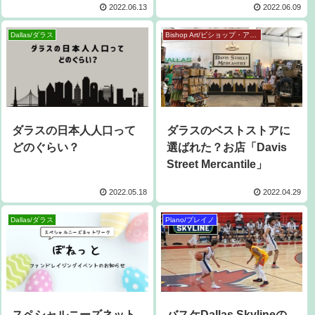
2022.06.13
2022.06.09
Dallas/ダラス
Bishop Art/ビショップ・アート
ダラスの日本人人口って
ダラスのベストストアに
どのぐらい？
選ばれた？お店「Davis
Street Mercantile」
2022.05.18
2022.04.29
Dallas/ダラス
Plano/プレイノ
スペシャルニーズネット
バスケDallas Skylineの