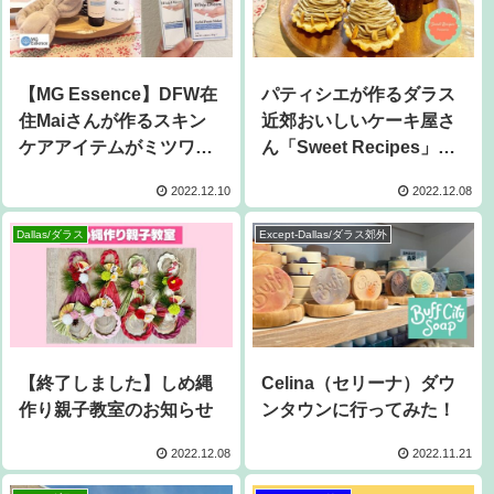
【MG Essence】DFW在
パティシエが作るダラス
住Maiさんが作るスキン
近郊おいしいケーキ屋さ
ケアアイテムがミツワプ
ん「Sweet Recipes」オ
レイノで販売開始！
ーダー制
2022.12.10
2022.12.08
Dallas/ダラス
Except-Dallas/ダラス郊外
【終了しました】しめ縄
Celina（セリーナ）ダウ
作り親子教室のお知らせ
ンタウンに行ってみた！
2022.12.08
2022.11.21