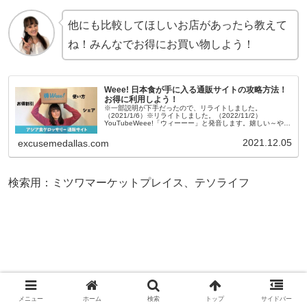
他にも比較してほしいお店があったら教えて
ね！みんなでお得にお買い物しよう！
Weee! 日本食が手に入る通販サイトの攻略方法！
お得に利用しよう！
※一部説明が下手だったので、リライトしました。
（2021/1/6）※リライトしました。（2022/11/2）
YouTubeWeee!「ウィーーー」と発音します。嬉しい～やっ
た～っていう英語のWeee～！というところからきているそ
うです。We
2021.12.05
excusemedallas.com
検索用：ミツワマーケットプレイス、テソライフ
メニュー
ホーム
検索
トップ
サイドバー