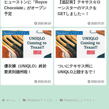
ヒューストンに「Royce
【追記有】テキサス☆ロ
Chocolate」がオープン
ーンスターのマスクを
予定
GETしました～！
2020.08.10
2020.07.07
Houston/ヒューストン
Houston/ヒューストン
優衣褲（UNIQLO）終於
ついにテキサス州に
要來到德州啦！
UNIQLO上陸するで！
2020.03.01
2020.03.01
ホーム
America/アメリカ
Houston/ヒューストン