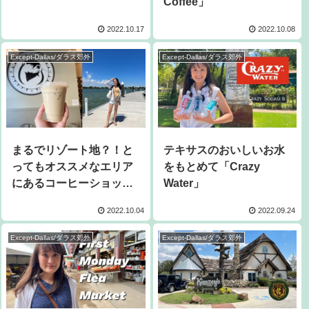
Coffee」
2022.10.17
2022.10.08
Except-Dallas/ダラス郊外
Except-Dallas/ダラス郊外
まるでリゾート地？！と
テキサスのおいしいお水
ってもオススメなエリア
をもとめて「Crazy
にあるコーヒーショップ
Water」
「Huckabees Coffee」
2022.10.04
2022.09.24
Except-Dallas/ダラス郊外
Except-Dallas/ダラス郊外