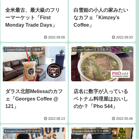
全米最古、最大級のフリ
白雪姫の小人の家みたい
ーマーケット「First
なカフェ「Kimzey’s
Monday Trade Days」
Coffee」
2022.09.09
2022.09.03
Except-Dallas/ダラス郊外
Except-Dallas/ダラス郊外
ダラス北部Melissaのカフ
店名に数字が入っている
ェ「Georges Coffee @
ベトナム料理屋はおいし
121」
のか？「Pho 544」
2022.08.13
2022.05.06
Except-Dallas/ダラス郊外
Except-Dallas/ダラス郊外