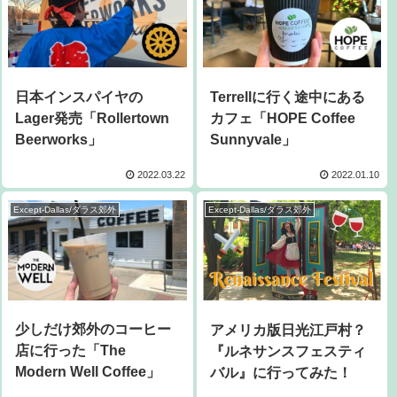
日本インスパイヤの
Terrellに行く途中にある
Lager発売「Rollertown
カフェ「HOPE Coffee
Beerworks」
Sunnyvale」
2022.03.22
2022.01.10
Except-Dallas/ダラス郊外
Except-Dallas/ダラス郊外
少しだけ郊外のコーヒー
アメリカ版日光江戸村？
店に行った「The
『ルネサンスフェスティ
Modern Well Coffee」
バル』に行ってみた！