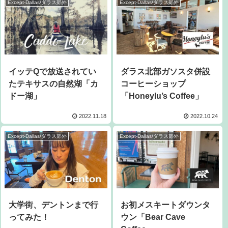
Except-Dallas/ダラス郊外
Except-Dallas/ダラス郊外
イッテQで放送されてい
ダラス北部ガソスタ併設
たテキサスの自然湖「カ
コーヒーショップ
ドー湖」
「Honeylu’s Coffee」
2022.11.18
2022.10.24
Except-Dallas/ダラス郊外
Except-Dallas/ダラス郊外
大学街、デントンまで行
お初メスキートダウンタ
ってみた！
ウン「Bear Cave