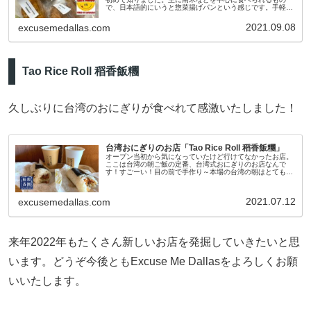
で、日本語的にいうと惣菜揚げパンという感じです。手軽に
食べれるので南米のおにぎり的存在なのでしょうか？調べて
みると、南米各国の中でも多
2021.09.08
excusemedallas.com
Tao Rice Roll 稻香飯糰
久しぶりに台湾のおにぎりが食べれて感激いたしました！
台湾おにぎりのお店「Tao Rice Roll 稻香飯糰」
オープン当初から気になっていたけど行けてなかったお店。
ここは台湾の朝ご飯の定番、台湾式おにぎりのお店なんで
す！すごーい！目の前で手作り～本場の台湾の朝はとてもあ
わただしく、屋台でおばちゃんが10秒ぐらいで作っちゃうの
でこんなにちゃんと作る過
2021.07.12
excusemedallas.com
来年2022年もたくさん新しいお店を発掘していきたいと思
います。どうぞ今後ともExcuse Me Dallasをよろしくお願
いいたします。