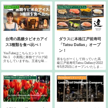
にも店舗ができたので
4店舗あって便利です。ただ、日
曜日がお休みなんです！今回は
Dallas/ダラス
Deep Ellum/ディープエラム
春節の時だったのでtigerという
干支にちなんだド
台湾の黒糖タピオカアイ
ダラスに本格江戸前寿司
ス3種類を食べ比べ！
「Tatsu Dallas」オープ
ン！
YouTubeはこちらエントリー
No.1 小美既に単独でブログ紹
首をながーくして待っていた高
介もしていますね。王道な味。3
級江戸前寿司Tatsu Dallasが2022
種類の中では一番手に入りやす
年5月25日にオープンいたしまし
いのではないかと思います。
た！この日のためにしばらくお
99ranceはたまにセールしていま
寿司絶ちしていました(笑)Tatsu
す。中華スーパーより日系スー
Dallasとは…元々ニューヨークの
White Rock Lake/ホワイトロック湖周辺
Richardson/リチャードソン
パーの方が高いようです。NO
有名寿司店で働いていらした関
口達