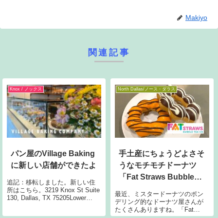
Makiyo
関連記事
Knox / ノックス
North Dallas/ノース・ダラス
パン屋のVillage Baking
手土産にちょうどよさそ
に新しい店舗ができたよ
うなモチモチドーナツ
「Fat Straws Bubble
追記：移転しました。新しい住
Tea」
所はこちら。3219 Knox St Suite
最近、ミスタードーナツのポン
130, Dallas, TX 75205Lower
デリング的なドーナツ屋さんが
Greenvilleにあるおいしいパン屋
たくさんありますね。「Fat
さんVillage Bakingですが、Knox
Straws Bubble Tea」はダラスに