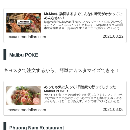
Mr.Maxに訪問するまでこんなに時間がかかってご
めんなさい！
Makiyo未だにMr.Max行ったことないの～(>_<)このフレーズ
を言うと、みんなにびっくりされます。Mr.Maxはダラスの日
本食老舗居酒屋。超有名です！オーナーは変わっているそう
ですが30年以上経営しているとか。トヨタ北米本社がプレイ
2021.08.22
excusemedallas.com
Malibu POKE
キヨスクで注文するから、簡単にカスタマイズできる！
めっちゃ気に入って2日連続で行ってしまった
Malibu POKE！
カワイイお魚マークのポケ丼のお店になります。ところでポ
ケなのか？ポキなのか？どっちでブログを書いたら良いのか
分からないけど、とりあえず、ポケで書いていきたいと思い
ます。このお店では普通のポケメニューもあるのですが、そ
れ以外にBUILD YO
2021.08.06
excusemedallas.com
Phuong Nam Restaurant