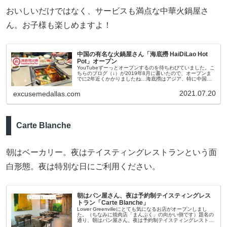
おいしいだけではなく、サービスも満点な中華火鍋屋さ
ん。お子様も楽しめますよ！
中国の有名な火鍋屋さん「海底撈 HaiDiLao Hot
Pot」オープン
YouTubeずーっとオープンするのを待ちわびていました。こ
ちらのブログ（↓）が2019年8月に書いたので、オープンま
でに2年近くかかりましたね…海底撈はアジア、特に中国で
は超有名な火鍋屋さんです。中華スーパーに行けば、海底撈
のインスタント
2021.07.20
excusemedallas.com
Carte Blanche
朝はベーカリー。夜はテイスティングレストランという面
白形態。夜は特別な日にご利用ください。
朝はパン屋さん、夜は予約制テイスティングレス
トラン「Carte Blanche」
Lower Greenvilleにとても気になるお店がオープンしまし
た。（ちなみに焼肉店「まんぷく」の向かい側です）題名の
通り、朝はパン屋さん、夜は予約制テイスティングレストラ
ンとなっており、オーナーはそれぞれ異なります。利用時間