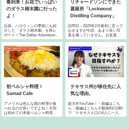
春到来！お花でいっぱい
リチャードソンにできた
のダラス樹木園に行った
蒸留所「Lockwood
よ！
Distilling Company」
以前、ハロウィンの季節にも紹
訪問日：2020年2月最初に言って
介した「ダラス樹木園」を再レ
おきますが今回、あまり良い写
ポート！The Dallas Arboretum
真を撮っていません。お友達と
and Botanical Garden今回なんと
10人ぐらいで行ったのですが、
ご縁ありまして、プレス向けカ
しゃべるのに夢中になってしま
ンファレンスに参加させていた
い、全然写真を撮っていません
Oak Lawn/オーク・ローン
America/アメリカ
だきました！しかも見てくださ
でした(>_<)Lockwood Distilling
Comp
初ペルシャ料理！
テキサス州が移住先に人
Samad Cafe
気な理由。
アメリカは色んな国の料理が食
超大作YouTube！・前編はこち
べれるのが良いですよね！今回
ら・後編はこちら※動画8分10秒
は初めての本格ペルシャ料理。
で「テキサス人口の4人に一人は
外観は本当にレストランなの？
新しい人」と説明しましたが、
と思わせるような、怪しい感じ
正しくは「アメリカ全土で増え
です。中に入ってみると…さら
た人の4人に1人はテキサス にい