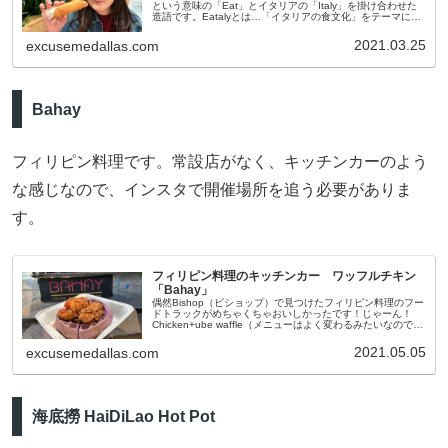
という意味の「Eat」とイタリアの「Italy」を掛け合わせた
造語です。Eatalyとは…「イタリアの食文化」をテーマに世
界各地で店舗展開しているイタリア食のアミューズメ
2021.03.25
excusemedallas.com
Bahay
フィリピン料理です。常設店がなく、キッチンカーのよう
な感じなので、インスタで開催場所を追う必要がありま
す。
フィリピン料理のキッチンカー ワッフルチキン
「Bahay」
偶然Bishop（ビショップ）で見つけたフィリピン料理のフー
ドトラックがめちゃくちゃおいしかったです！じゃーん！
Chicken+ube waffle（メニューはよく変わるみたいなのでな
いときもあるかも？！）ワッフルチキン！ワッフルはフィリ
ピ
2021.05.05
excusemedallas.com
海底撈 HaiDiLao Hot Pot