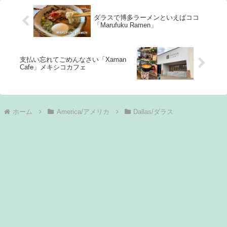
に怪しい感じです(笑)これ画像の
る」でした。大変失礼いたしま
彩度あげて明るくしています
した。動画を作ろうと思った
ダラスで博多ラーメンといえばココ
が、実際にはか
「Marufuku Ramen」
支払い忘れてごめんなさい「Xaman
Cafe」メキシコカフェ
ホーム
America/アメリカ
Dallas/ダラス