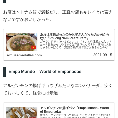
お店はベトナム語で満載だし、正直お店もキレイとは言え
ないですがおいしかった。
あれは店員だったのかお客さんだったのか分から
ない「Phuong Nam Restaurant」
ガーランドでボロいけどおいしいベトナム料理屋さん見つけ
たー！見るからにやばそうな雰囲気なんですが、店内に入る
とさらにやばくて…(笑)誰が従業員で誰がお客さんなのだか
よく分からない感じ。私が注文したおじさんはもしかしたら
店員ではなくてお客さん
2021.09.15
excusemedallas.com
Empa Mundo – World of Empanadas
アルゼンチンの揚げギョウザみたいなエンパナーダ。安く
ておいしくて、軽食には最適！
アルゼンチンの揚げパン「Empa Mundo - World
of Empanadas」
皆さん、エンパナーダって聞いたことありますか？私は今回
初めて知りました。主に南米などを中心に食べられるもの