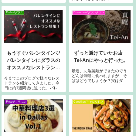
アバを食べます。今年からアメ
豆の問屋さんにフォーカスした
リカは台湾産グァバの輸入が解
のは初めてです。Counter culture
禁となったためスーパーで手に
coffeeはコーヒー豆の問屋さん。
Dallas/ダラス
Downtown/ダウンタウン
入るようになりました。日本で
大型スーパー
は、ピンク
もうすぐバレンタイン♡
ずっと避けていたお店
バレンタインにダラスの
Tei-Anにやっと行った。
オススメなレストラン特
最近、丸亀製麺ができたのでう
集！
どんは気軽に食べれますが、そ
今までこのブログで様々なレス
ばはどうでしょうか？実はダラ
トランを紹介してきました。今
スでもおいしいそばが食べれる
日は約1週間後に迫った、バレン
お店があります。貞庵 Tei-An我
タインディナー（もしくはラン
が家からは歩いていける距離に
チ）に使えそうなレストランを
ありますが、実はお食事をいた
まとめてご紹介します。やっぱ
Frisco/フリスコ
Carrollton/キャロルトン
だいたのは初めてです(笑)それに
り日本食でしょテーブルはなく
は訳
カウンター形式のお店。海苔巻
きにフォーカス