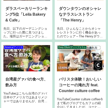
ダラスベーカリーランキ
ダウンタウンのオシャレ
ング5位「Leila Bakery
なテラスレストラン
& Cafe」
「The Henry」
先日、以下のガーデニングショ
先日、ひょんなことからオシャ
ップに行った際に見つけまし
レレストランに行く機会があっ
た。場所はガーデニングショッ
たのでシェア～The Henryダウン
プの真隣です。可愛い小さめの
タウンではありますが、アップ
カフェ～店内はこんな感じ。現
タウンとの境目にあります。The
在パンデミックの影響で座席利
Henryは元々、ウエストハリウッ
America/アメリカ
Deep Ellum/ディープエラム
用はできず、お持ち帰りのみと
ドの人気レストランだったよう
なります。カフェだけかと思い
ですが、2019年2月
きや、ベーカリーで
台湾産グァバの食べ方、
バリスタ体験！おいしい
飲み方
コーヒーの淹れ方 feat.
Counter culture coffee
YouTubeはこちら台湾のグァバ
日本やアメリカではあまりメジ
YouTubeCounter culture coffee今
ャーではありませんが、台湾よ
まで私のブログでもカフェの紹
り南のアジアの国々ではよくグ
介はしてきましたが、コーヒー