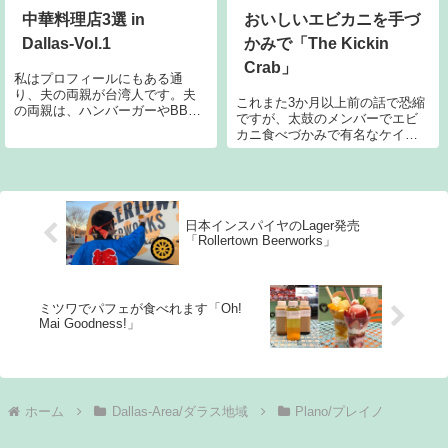
中華料理店3選 in
おいしいエビカニを手づ
Dallas-Vol.1
かみで「The Kickin
Crab」
私はプロフィールにもある通
り、夫の両親が台湾人です。夫
これまた3か月以上前の話で恐縮
の両親は、ハンバーガーやBBQ
ですが、太鼓のメンバーでエビ
などのアメリカン料理が好きで
カニ食べづかみで有名なケイジ
はないため、一緒に食事をする
ャン料理店「The Kickin Crab」
ときはほぼ中華料理（たまにラ
に行ったことをシェアします。
ーメン）。そんな訳で必然的に
The Kickin Crabもともとはカリ
ダラスで中華料理を食べる機会
フォルニアのお店で、ダラスに
が多いので、一挙
は2店舗あ
日本インスパイヤのLager発売
「Rollertown Beerworks」
ミツワでパフェが食べれます「Oh!
Mai Goodness!」
ホーム
Dallas-Area/ダラス地域
Plano/プレイノ