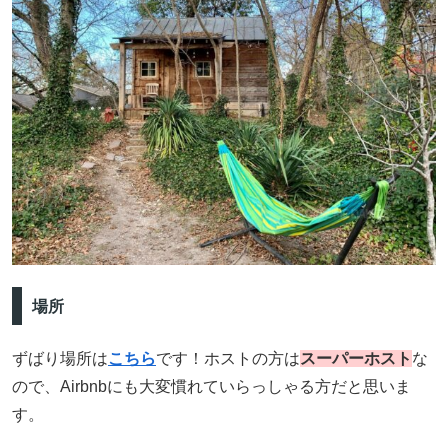
場所
ずばり場所は
こちら
です！ホストの方は
スーパーホスト
な
ので、Airbnbにも大変慣れていらっしゃる方だと思いま
す。