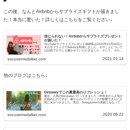
この後、なんとAirbnbからサプライズギフトが届きまし
た！本当に驚いた！詳しくはこちらをご覧ください↓
信じられない！Airbnbからサプライズプレゼント
が届いた！
YouTubeサプライズプレゼント経緯私は2020年12月24日に
夫のサプライズでAirbnbを利用しました。そのことについて
は以前ブログにも書かせていただきました。そして、そのこ
とをInstagramに書きました！#Airbnb というタ
2021.01.14
excusemedallas.com
他のブログはこちら↓
Getawayでこの夏最高のリフレッシュ！
最近、人気のGetawayに行ってきました～昨年末から人気が
出始めたのですが、春からのパンデミックの影響でさらに人
気に火がつきました。先日、Dmagazineの表紙にもなってい
ましたよ！YouTubeGetaway“Getaway”とは逃れ
2020.08.22
excusemedallas.com