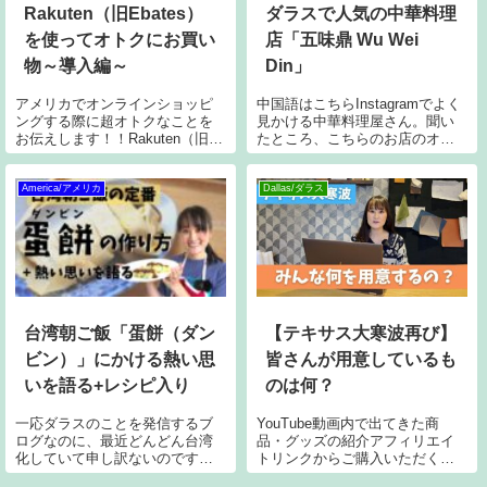
Rakuten（旧Ebates）
ダラスで人気の中華料理
を使ってオトクにお買い
店「五味鼎 Wu Wei
物～導入編～
Din」
アメリカでオンラインショッピ
中国語はこちらInstagramでよく
ングする際に超オトクなことを
見かける中華料理屋さん。聞い
お伝えします！！Rakuten（旧：
たところ、こちらのお店のオー
Ebates）Rakutenと言われると、
ナーは台湾人ということで、台
日本の下のマークの楽天を思い
湾好きの私としてはいてもたっ
浮かべてしまいますが、日本の
てもいられず早速行ってみまし
America/アメリカ
Dallas/ダラス
楽天がもともとあったEbatesを
た。YouTubeはこちら五味鼎 Wu
買収したため、現
Wei Din場所はP
台湾朝ご飯「蛋餅（ダン
【テキサス大寒波再び】
ビン）」にかける熱い思
皆さんが用意しているも
いを語る+レシピ入り
のは何？
一応ダラスのことを発信するブ
YouTube動画内で出てきた商
ログなのに、最近どんどん台湾
品・グッズの紹介アフィリエイ
化していて申し訳ないのです
トリンクからご購入いただく
が、自宅待機生活中なのでお許
と、皆さんへの追加負担はな