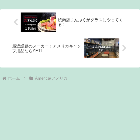
しください。私の大好きな台湾
く、私の活動の助けになるもの
の朝ご飯の紹介です。YouTube
です。第5位 貯水タンクキャンプ
はこちら蛋餅材料 （醤油膏/ソー
にも使える貯水タンク、色んな
ス） オイスターソース 大さじ3
サイズ展開あります。 第4位 キ
焼肉店まんぷくがダラスにやってく
砂糖
ャンドル
る！
最近話題のメーカー！アメリカキャン
プ用品ならYETI
ホーム
America/アメリカ