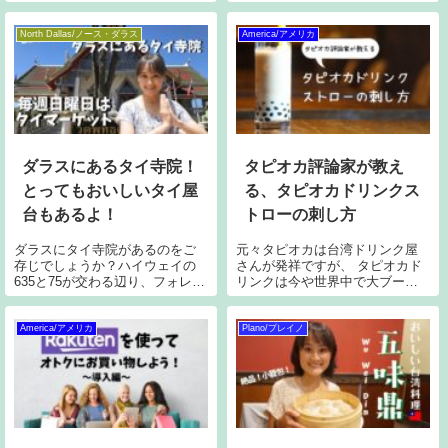
行く映画館の値段は大人$11、子
料乾燥大豆 100g水 （ミキサ
供$9でした。そして火曜日は$1
ー）300cc/（鍋）300cc ※お
引きだったかと思います。今ま
North Dallas/ノース・ダラス
America/アメリカ
好みで濃さ薄さ調節し
ではこの金額に対してこんなも
んかと思っていたのですが、家
の付近の
ダラスにあるタイ寺院！
タピオカ評論家が教え
とってもおいしいタイ屋
る、タピオカドリンクス
台もあるよ！
トローの刺し方
ダラスにタイ寺院があるのをご
元々タピオカは台湾ドリンク屋
存じでしょうか？ハイウェイの
さんが発祥ですが、 タピオカド
635と75が交わる辺り、フォレス
リンクは今や世界中で大ブー
トレーン近くです。みんなタイ
ム！日本でもすごい勢いで増え
寺院と言っているのですが、厳
ていますよね！！ダラス内でも
密には「Buddhist Center of
ドリンク店は数多くあります。
America/アメリカ
Plano/プレイノ
Dallas」というタイに限定しない
ちなみに、台湾でのタピオカミ
仏教寺院よう
ルクティーの英語表記は
「Bubble Tea