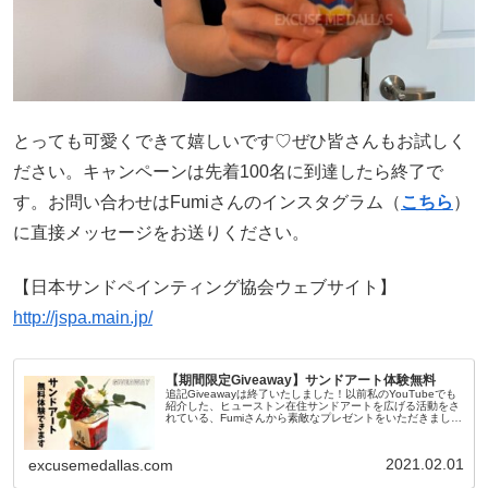
とっても可愛くできて嬉しいです♡ぜひ皆さんもお試しく
ださい。キャンペーンは先着100名に到達したら終了で
す。お問い合わせはFumiさんのインスタグラム（
こちら
）
に直接メッセージをお送りください。
【日本サンドペインティング協会ウェブサイト】
http://jspa.main.jp/
【期間限定Giveaway】サンドアート体験無料
追記Giveawayは終了いたしました！以前私のYouTubeでも
紹介した、ヒューストン在住サンドアートを広げる活動をさ
れている、Fumiさんから素敵なプレゼントをいただきまし
た！Excuse Me Dallasという文字をサンドアートで作
2021.02.01
excusemedallas.com