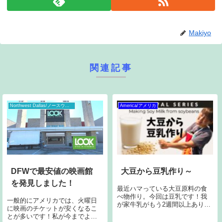
Makiyo
関連記事
Northwest Dallas/ノースウェスト・ダラス
America/アメリカ
DFWで最安値の映画館
大豆から豆乳作り～
を発見しました！
最近ハマっている大豆原料の食
べ物作り。今回は豆乳です！我
一般的にアメリカでは、火曜日
が家牛乳がもう2週間以上ありま
に映画のチケットが安くなるこ
せんので、豆乳飲んで乗り切っ
とが多いです！私が今までよく
ています。YouTubeはこちら材