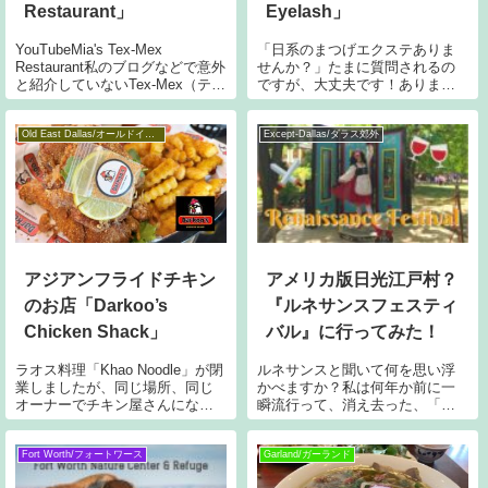
Restaurant」
Eyelash」
YouTubeMia's Tex-Mex
「日系のまつげエクステありま
Restaurant私のブログなどで意外
せんか？」たまに質問されるの
と紹介していないTex-Mex（テク
ですが、大丈夫です！あります
スメクス）料理。テキサスとメ
よ～～～以前にもブログで紹介
キシコの良いところを掛け合わ
した「Oda Salon」さんはご夫婦
せた料理で、テキサスにはレス
で経営されていて、ご主人がヘ
Old East Dallas/オールドイーストダラス
Except-Dallas/ダラス郊外
トランがたくさんあります。今
アカット、奥様のなぎささんが
回は老舗「
アイラッシュ（まつげエクステ
など）
アジアンフライドチキン
アメリカ版日光江戸村？
のお店「Darkoo’s
『ルネサンスフェスティ
Chicken Shack」
バル』に行ってみた！
ラオス料理「Khao Noodle」が閉
ルネサンスと聞いて何を思い浮
業しましたが、同じ場所、同じ
かべますか？私は何年か前に一
オーナーでチキン屋さんになっ
瞬流行って、消え去った、「ル
たので行ってみました。閉店し
ネッサーンス～！！」というギ
てしまったKhao Noodleの記事は
ャグですが（あれはギャグなの
こちら↓なんと看板は変わってい
か？もはや誰だったかも覚えて
Fort Worth/フォートワース
Garland/ガーランド
ませんでした(笑)小さな垂れ幕の
いない）、アメリカは移民が多