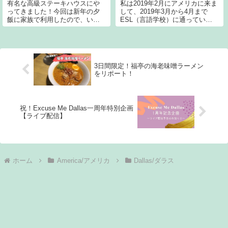
有名な高級ステーキハウスにや
私は2019年2月にアメリカに来ま
ってきました！今回は新年の夕
して、2019年3月から4月まで
飯に家族で利用したので、いつ
ESL（言語学校）に通っていま
もよりリッチにいただきます。
したが、わずか2か月で辞めてし
Perry's Steakhouse & Grilleは今
まいました。今日はその理由を
ではダラスだけではなく、オー
書いていきます。ESLとは…
スティンやヒューストン、さら
English as a Second Language
にはシカゴと、
3日間限定！福亭の海老味噌ラーメン
をリポート！
祝！Excuse Me Dallas一周年特別企画
【ライブ配信】
ホーム
America/アメリカ
Dallas/ダラス