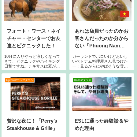
み。店内も何も
いせいか中世ルネサンス時代と
いうのがすごく身
フォート・ワース・ネイ
あれは店員だったのかお
チャー・センターでお友
客さんだったのか分から
達とピクニックした！
ない「Phuong Nam
Restaurant」
10月に入りやっと涼しくなって
ガーランドでボロいけどおいし
きて、ピクニックやハイキング
いベトナム料理屋さん見つけた
日和ですね。テキサスは夏が長
ー！見るからにやばそうな雰囲
い分、秋はとても短く、あっと
気なんですが、店内に入るとさ
いう間に外を歩けない冬になっ
らにやばくて…(笑)誰が従業員で
てしまうので、ぜひこの貴重な
誰がお客さんなのだかよく分か
Uptown/アップタウン
Dallas/ダラス
シーズンを無駄にせず過ごして
らない感じ。私が注文したおじ
くださいね！そんなわけで、少
さんはもしかしたら店員ではな
し前ですが友人
くてお客さん
贅沢な夜に！「Perry’s
ESLに通った経験談＆や
Steakhouse & Grille」
めた理由