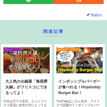
Makiyo
関連記事
Frisco/フリスコ
Uptown/アップタウン
大人気の火鍋屋「海底撈
インポッシブルバーガー
火鍋」がフリスコにでき
が食べれる！Hopdoddy
るってよ！
Burger Bar！
今日はダラス在住、とくにフリ
YouTubeはこちら先日、アメリ
スコ近辺に在住の方にとっても
カで話題のインポッシブルバー