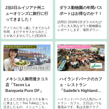
2泊3日ルイジアナ州ニ
ダラス動物園の年間パス
ューオリンズに旅行に行
ポートはお得なのか？！
ってきました！
訪問日:2018年2月ダラスのちび
っ子に大人気なダラス動物園を
アメリカに引っ越してきてから3
レポートします。場所ダウンタ
年間、まだテキサスから出たこ
ウンから少し南下した場所にあ
とがありませんでした(笑)自分で
ります。私が好きなビショッ
も信じられません。この度、3年
プ・アーツ・ディストリクトも
ぶりにテキサスを脱出しお隣ル
すぐ近く。園内私たちは2月の真
イジアナ州ニューオリンズ
Old East Dallas/オールドイーストダラス
Highland Park/ハイランドパーク
冬、でもこの日はコートを着れ
（New Orleans）に行ってきまし
ば問題なく
た。New Orleansの
メキシコ人御用達タコス
ハイランドパークのカフ
店「Tacos La
ェ・レストラン
Banqueta Puro DF」
「Sadelle’s Highland
Park」
またまた大好きなタコスを食べ
ハイランドパークの人気のレス
に来ました！You Tubeはこちら
トラン・カフェ。土日はいつも
注文したもの、メニューこちら
激混みです。私は太鼓クラブに