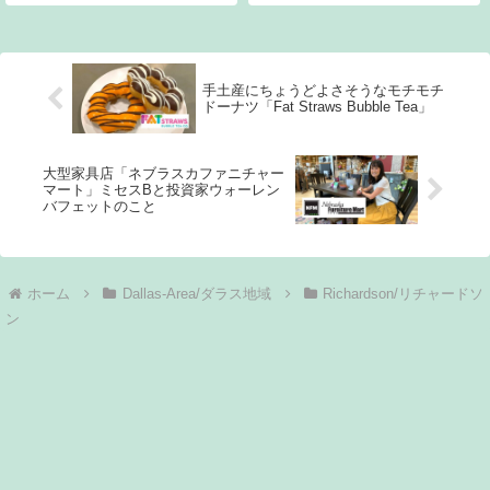
のメニューは左側がスペイン語
入っていて毎週日曜日の朝練習
表記、右側が英語表記になって
がありました。しかし、最近辞
います。この上から下まで、7種
めまして、初めてゆっくりな日
類をすべて注文しました！
曜の朝を過ごせたのでその記念
Suadero…牛のお腹と脚の間の肉
に（？）行ってみました。ティ
手土産にちょうどよさそうなモチモチ
を
ファニーブルーの
ドーナツ「Fat Straws Bubble Tea」
大型家具店「ネブラスカファニチャー
マート」ミセスBと投資家ウォーレン
バフェットのこと
ホーム
Dallas-Area/ダラス地域
Richardson/リチャードソ
ン