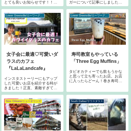
とても良いお知らせです！！中
ガーについて記事にしました！
華圏コミュニティー掲示板によ
まだ見ていない方はこちらから
ると、なんとフリスコに有名な
～今回は現在、売れに売れまく
火鍋店「海底撈火鍋」ができる
っているインポッシブルバーガ
Lower Greenville/ローワーグリーンビル
Lower Greenville/ローワーグリーンビル
そうです！海底撈火鍋とは…
ーが食べれるお店にやってきま
1994年に中国四川省から始まっ
した！Hopdoddy元々はテキサス
た火鍋屋さん。
州
女子会に最適♡可愛いダ
寿司教室もやっている
ラスのカフェ
「Three Egg Muffins」
『LaLaLandcafe』
タピオカティーでも飲もうかな
と思って立ち寄ったお店。お店
インスタストーリーにもアップ
に入ったらどーん！巻き寿司教
した可愛いお店を紹介する時が
室やるんだって！聞いたらオー
きました！正直、素敵すぎて、
ナーの方は韓国人。Airbnbサイト
他の人に教えたくないってぐら
などを利用して予約制寿司教室
いですが、もったいぶらないで
（カリフォルニアロール）を開
公開したいと思います！お店の
New Orleans/ニューオリンズ
South Dallas/サウスダラス
催していて、人気だとか。おも
名前が「ララランド」！あのロ
しろーい
サンゼルスを舞台にした大ヒッ
ト映画を彷彿させ