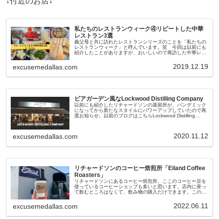
↓付近のお店↓
私たちのレストランウィーク④リピートした中華
レストラン3選
義父母と共に訪れたレストランシリーズのことを「私たちの
レストランウィーク」と呼んでいます。笑 今回は以前にも
紹介したことがありますが、おいしいので再訪した中華レス
トランを3店舗紹介します。永豐閣 Dumpling
HouseYouTube動
2019.12.19
excusemedallas.com
ビアガーデン風なLockwood Distilling Company
以前にも紹介したリチャードソンの蒸留所が、パンデミック
になってから新たなスタイルにパワーアップしていたので再
度お知らせ。以前のブログはこちらLockwood Distilling
Company今日はここで友人のバースデーパーティーです。
入
2020.11.12
excusemedallas.com
リチャードソンのコーヒー焙煎所「Eiland Coffee
Roasters」
リチャードソンにあるコーヒー焙煎所。ここのコーヒー豆を
使っているコーヒーショップも多いと思います。店内に座っ
て飲むところはなくて、飲み物の購入だけできます。この奥
に焙煎所があるようです。このカップをもってオフィスで飲
んでいたら、オフィス内の
2022.06.11
excusemedallas.com