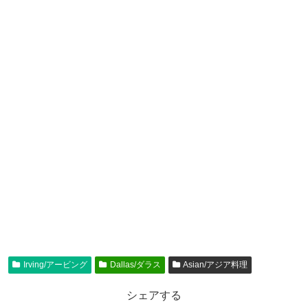
Irving/アービング
Dallas/ダラス
Asian/アジア料理
シェアする