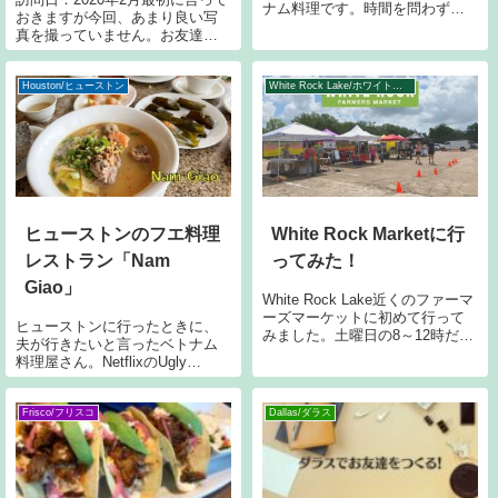
ナム料理です。時間を問わずい
おきますが今回、あまり良い写
ただける、あっさり感とヘルシ
真を撮っていません。お友達と
ーさが最高。私は辛いのが苦手
10人ぐらいで行ったのですが、
なんですが、辛くない料理のバ
しゃべるのに夢中になってしま
リエーションも豊富です。ダラ
い、全然写真を撮っていません
Houston/ヒューストン
White Rock Lake/ホワイトロック湖周辺
スはベトナム移民も多いため、
でした(>_<)Lockwood Distilling
ベトナム料理屋さん
Comp
ヒューストンのフエ料理
White Rock Marketに行
レストラン「Nam
ってみた！
Giao」
White Rock Lake近くのファーマ
ーズマーケットに初めて行って
ヒューストンに行ったときに、
みました。土曜日の8～12時だけ
夫が行きたいと言ったベトナム
開催しているローカルのファー
料理屋さん。NetflixのUgly
マーズマーケットです。Google
Deliciousという番組で出てきま
マップでは13時までと書いてあ
した。こちらのメディアサイト
るのですが、12時ぐらいには閉
にも書いてあります。ベトナム
Frisco/フリスコ
Dallas/ダラス
店ムードでした
はベトナムでも、フエ（Thành
phố Huế）地