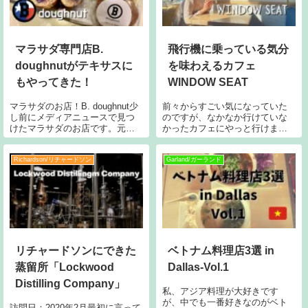
マラサダ専門店B.
飛行機に乗っている気分
doughnutがテキサスに
を味わえるカフェ
もやってきた！
WINDOW SEAT
マラサダのお店！B. doughnut少
前々からすごい気になっていた
し前にメディアニュースで見つ
のですが、なかなか行けていな
けたマラサダのお店です。元々
かったカフェにやっと行けまし
はカリフォルニア（？）のお店
た！店名のWINDOW SEATにあ
で、全米に配送で販売していた
る通り、ここのお店のコンセプ
ようですが、テキサスにポップ
トは飛行機の窓際の席をイメー
Richardson/リチャードソン
Garland/ガーランド
アップという形で販売し始めま
ジしているのです。大きくはな
した。でもロゴが本家と全く同
い店内な上、ソーシャルディス
じで
タンスの
リチャードソンにできた
ベトナム料理店3選 in
蒸留所「Lockwood
Dallas-Vol.1
Distilling Company」
私、アジア料理が大好きです
が、中でも一番好きなのがベト
訪問日：2020年2月最初に言って