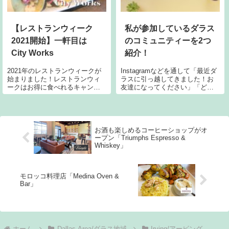
【レストランウィーク
私が参加しているダラス
2021開始】一軒目は
のコミュニティーを2つ
City Works
紹介！
2021年のレストランウィークが
Instagramなどを通して「最近ダ
始まりました！レストランウィ
ラスに引っ越してきました！お
ークはお得に食べれるキャンペ
友達になってください」「どう
ーンです。詳しくは以下のブロ
やったらお友達を作れます
グをご覧ください。2020年はコ
か？」などのメッセージをよく
ロナ禍でほとんどレストランウ
いただきます。というわけで、
ィークに行けなかったので、
ダラス近郊に暮らす方が誰でも
2021年はコスパ良いところをま
参加できるコミュニティーを2つ
お酒も楽しめるコーヒーショップがオ
わりた
紹介した
ープン「Triumphs Espresso &
Whiskey」
モロッコ料理店「Medina Oven &
Bar」
ホーム
Dallas-Area/ダラス地域
Irving/アービング