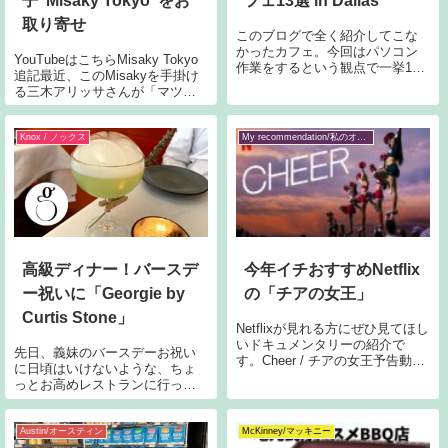
子“Misaky Tokyo”をお
フェ13選 in Dallas
取り寄せ
このブログで全く紹介してこな
かったカフェ。今回はパソコン
YouTubeはこちらMisaky Tokyo
作業をするという観点で一挙13
追記最近、このMisakyを手掛け
店舗をご紹介します！当初は5選
る三木アリッサさんが「マツコ
のつもりだったのですが、「あ
会議」や「真相報道バンキシ
れも紹介したい」「このお店
ャ！」に出演されたとのことで
も」と書いているうちにどんど
す！おめでとうございます！！
Knox / ノックス
My recommendation/私のオススメ
ん増えてしまって、13選とボリ
先日、ビーガンのお友達に渡す
ューミーにな
プレゼントを考えていた
高級ディナー！バースデ
今年イチおすすめNetflix
ー祝いに「Georgie by
の「チアの女王」
Curtis Stone」
Netflixが見れる方にぜひ見てほし
いドキュメンタリーの紹介で
先日、義妹のバースデーお祝い
す。Cheer / チアの女王予告動画
に日頃はいけないような、ちょ
舞台私も見始めてから知ったの
っとお高めレストランに行って
ですが、今回密着取材している
きました。以前ブログで紹介し
ナバロカレッジ（Navarro
たショップ「Georgie Butcher
College）はテキサス州コーシカ
Shop」の裏手。今回紹介するの
Austin/オースティン
McKinney/マッキニー
ナ（Corsi