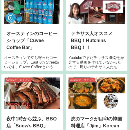
は同経営のレストランです。店
名の通り、有名シェフCu
オースティンのコーヒー
テキサス人オススメ
ショップ「Cuvee
BBQ！Hutchins
Coffee Bar」
BBQ！！
オースティンで立ち寄ったコー
YoutubeでまだテキサスBBQを紹
ヒーショップ、East 6th Street沿
介する動画を作れていなかった
いです。Cuvee Coffeeというコ
ので、周りのテキサス人たちに
ーヒー豆はどこかで見覚えがあ
どこのBBQがおいしいか聞き込
るけどどこで見たか覚えていな
み調査を行わせていただきまし
い！この青い色印象的！色んな
た。数々のBBQの名店が出揃う
Austin/オースティン
Austin/オースティン
グッズも売られていました。座
中、栄えある当Youtube最初のテ
席はちょっと座
キサスBBQに選ばれた
夜中1時から並ぶ、BBQ
虎のマークが目印の韓国
店「Snow’s BBQ」
料理店「Jjim」Korean