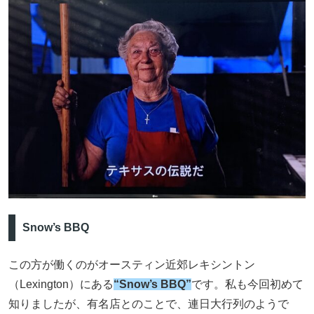
Snow’s BBQ
この方が働くのがオースティン近郊レキシントン
（Lexington）にある
“Snow’s BBQ”
です。私も今回初めて
知りましたが、有名店とのことで、連日大行列のようで