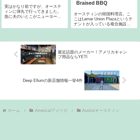
Braised BBQ
実はかなり前ですが、オーステ
ィンに弾丸で行ってきました。
オースティンの韓国料理店。こ
急に夫のいとこがニューヨーク
こはLamar Union Plazaというテ
からオースティンに遊びに来る
ナントが入っている複合施設み
からお前らこいよ！みたいな感
たいなところです。裏には映画
じで言われて(えっ…)行きまし
館などもあります。予約を受付
た。オースティンで泊まったの
ていないお店です。私たちは土
ですが、その一日が土曜日…と
曜日の夜に行ったので混んでい
いうことで土曜
ました。駐車場もこのビルに
最近話題のメーカー！アメリカキャン
プ用品ならYETI
Deep Ellumの新店舗情報一挙4件
ホーム
America/アメリカ
Austin/オースティン